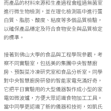
University
而產品的材料來源和生產過程會經過無菌室
進行微生物檢測，並在理化檢測區中進行蛋
白質、脂肪、酸度、粘度等多個品質檢驗，
以確保產品穩定及符合食物安全與品質檢定
的標準。
接著到佛山大學的食品與工程學院參觀，考
察不同實驗室，包括美的集團中央智慧廚
房、預製菜冷凍研究室和食品分析室。同學
對中央智慧廚房研發的智能家電充滿好奇，
它把平日實驗用的大型儀器製作成小型的家
電如微波爐，方便大眾認識食物加工工具。
當中同學更認識了新的儀器和技術，如凱氏