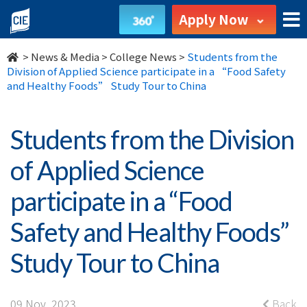
Students
Apply Now
from
>
News & Media
>
College News
>
Students from the
the
Division of Applied Science participate in a “Food Safety
and Healthy Foods” Study Tour to China
Division
of
Students from the Division
Applied
of Applied Science
Science
participate in a “Food
participate
Safety and Healthy Foods”
in
Study Tour to China
a
09 Nov, 2023
Back