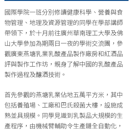
News
國際學院一班分別修讀健康科學、營養與食
-
物管理、地理及資源管理的同學在學部講師
College
帶領下，於十月前往廣州華南理工大學及佛
山大學參加為期兩日一夜的學術交流團，參
of
觀廣東燕塘乳業乳酸產品製作廠房和紅酒品
International
評與製作工作坊，親身了解中國的乳酸產品
Education
製作過程及釀酒技術。
-
首先參觀的燕塘乳業佔地五萬平方米，其中
Hong
包括養殖場、工廠和巴氏殺菌大樓，設施成
Kong
熟並具規模。同學見識到乳製品大規模的生
Baptist
產程序，由機械臂輔助令生產鏈全自動化，