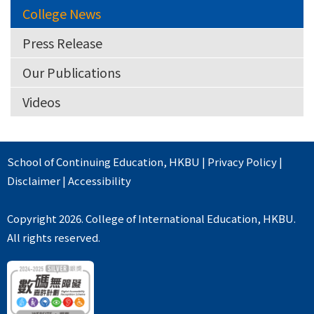
College News
Press Release
Our Publications
Videos
School of Continuing Education
,
HKBU
|
Privacy Policy
|
Disclaimer
|
Accessibility
Copyright 2026. College of International Education, HKBU.
All rights reserved.