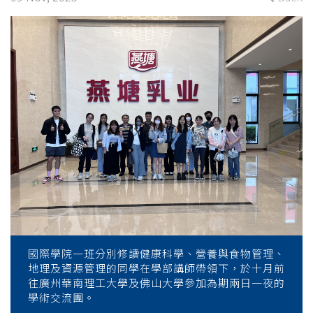
“Food
Safety
and
Healthy
Foods”
Study
Tour
to
China
國際學院一班分別修讀健康科學、營養與食物管理、
-
地理及資源管理的同學在學部講師帶領下，於十月前
往廣州華南理工大學及佛山大學參加為期兩日一夜的
College
學術交流團。