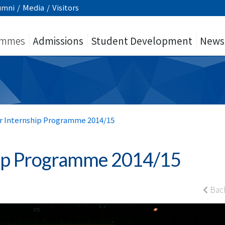
umni
/
Media
/
Visitors
ammes
Admissions
Student Development
News
 Internship Programme 2014/15
ip Programme 2014/15
Bac