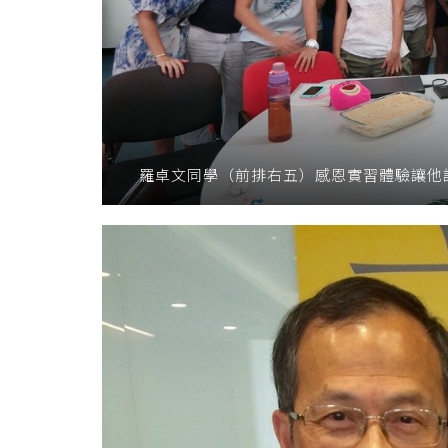
羅卓文同學（前排右五）感恩實習體驗讓他