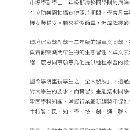
市場學副學士二年級鄧煒鋒同學則於海洋
在協助樂園拍攝宣傳照片期間，學會凡事
機安裝穩妥。聽來看似簡單，但煒鋒經過
環境保育學副學士二年級的羅卓文同學，
負責觀察潮間帶生物的生態習性。卓文表
穫，感恩同事願意為他提供種種學習的機
國際學院重視學生之「全人發展」，透過
對大學生的要求。而實習計畫能幫助同學
鞏固學科知識、掌握行業最新趨勢和促進
生特質：民、知、學、技、創、通、群。