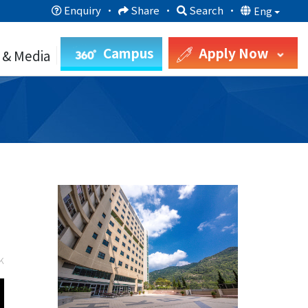
Enquiry
·
Share
·
Search
·
Eng
Campus
Apply Now
 & Media
k