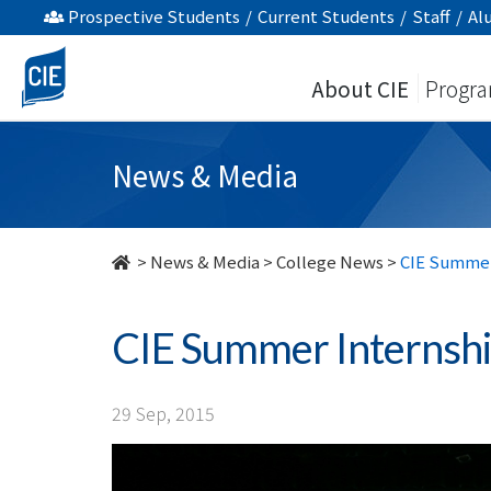
CIE
Prospective Students
/
Current Students
/
Staff
/
Al
Summer
About CIE
Progr
Internship
Programme
News & Media
2014/15
-
>
News & Media
>
College News
>
CIE Summer
College
CIE Summer Internsh
News
-
29 Sep, 2015
College