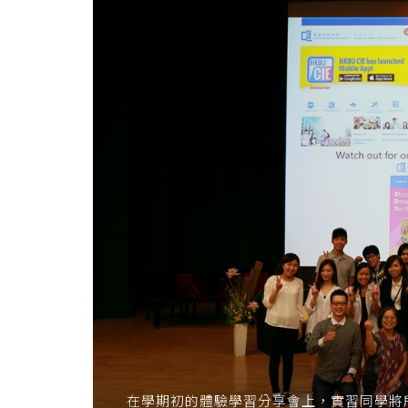
of
International
Education
-
Hong
Kong
Baptist
University
在學期初的體驗學習分享會上，實習同學將