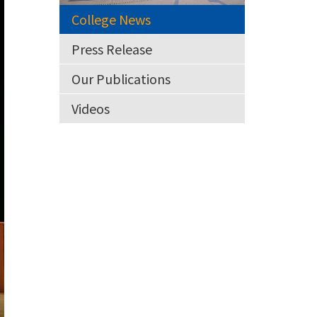
College News
Press Release
Our Publications
Videos