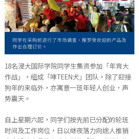
为
年
宵
主
同学在采购前进行了市场调查，搜罗受欢迎的产品及
作出合理订价。
题
-
18名浸大国际学院同学生集资参加「年宵大
作战」，组成「哮TEEN犬」团队，除了迎接
学
狗年的来临外，亦寓意一班年轻人创业，声
院
势震天。
消
息
自上星期六起，同学们按先前已分配的轮班
时间及工作岗位，日以继夜落力向途人推销
-