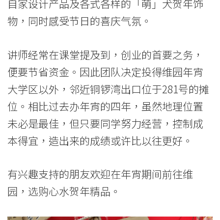
自家设计产品及各式各样的「萌」犬贺年饰
国
物，同时感受节日的喜庆气氛。
际
学
讲师经常在课堂提及到，创业的首要之务，
便要节省资金。因此团队决定投得维园年宵
院
大学区以外，邻近铜锣湾出口位于281号的摊
-
位。相比过去办年宵的四年，虽然地理位置
香
未必是最佳，但只要同学努力经营，控制成
港
本得宜，造出来的成绩或许比以往更好。
浸
有兴趣支持的朋友欢迎在年宵期间前往维
会
园，选购心水贺年精品。
大