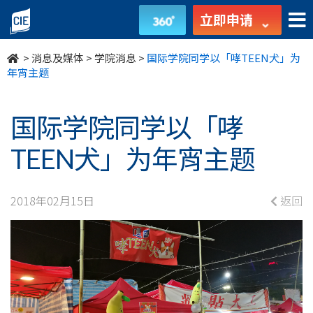
国
立即申请
际
>
消息及媒体
>
学院消息
>
国际学院同学以「哮TEEN犬」为
学
年宵主题
院
国际学院同学以「哮
同
TEEN犬」为年宵主题
学
以
2018年02月15日
返回
「哮
TEEN
犬」