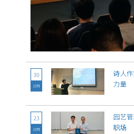
诗人作家
30
力量
10月
园艺管
23
职场
10月