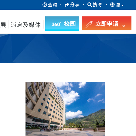
查询
·
分享
·
搜寻
·
简
校园
立即申请
发展
消息及媒体