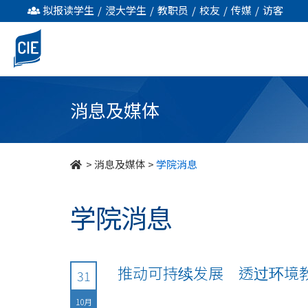
undefined
拟报读学生
/
浸大学生
/
教职员
/
校友
/
传媒
/
访客
消息及媒体
>
消息及媒体
>
学院消息
学院消息
推动可持续发展 透过环境
31
10月