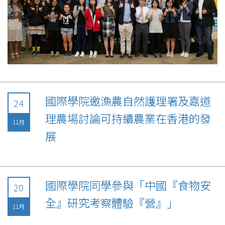
國際學院邀漁農自然護理署及嘉道
24
理農場討論可持續農業在香港的發
11月
展
國際學院同學參與「中國『食物安
20
全』研究考察體驗『營』」
11月