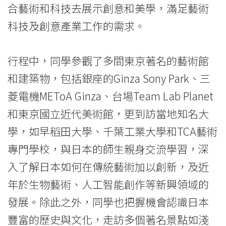
合藝術和科技去展示創意和美學，滿足藝術
息
科技及創意產業工作的需求。
-
國
行程中，同學參觀了多間東京著名的藝術館
際
和建築物，包括銀座的Ginza Sony Park、三
菱電機METoA Ginza、台場Team Lab Planet
學
和東京國立近代美術館，更到訪當地知名大
院
學，如早稻田大學、千葉工業大學和TCA藝術
-
專門學校，與日本的師生親身交流學習，深
香
入了解日本如何在傳統藝術加以創新，及近
港
年於生物藝術、人工智能創作等新興領域的
發展。除此之外，同學也把握機會認識日本
浸
豐富的歷史與文化，走訪多個著名景點如淺