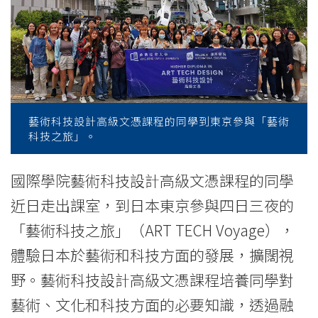
驗
「藝
術
科
技
藝術科技設計高級文憑課程的同學到東京參與「藝術
科技之旅」。
之
旅」
國際學院藝術科技設計高級文憑課程的同學
近日走出課室，到日本東京參與四日三夜的
-
「藝術科技之旅」（ART TECH Voyage），
學
體驗日本於藝術和科技方面的發展，擴闊視
院
野。藝術科技設計高級文憑課程培養同學對
消
藝術、文化和科技方面的必要知識，透過融