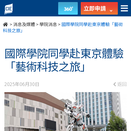
國
立即申請
際
>
消息及媒體
>
學院消息
>
國際學院同學赴東京體驗「藝術
學
科技之旅」
院
國際學院同學赴東京體驗
同
「藝術科技之旅」
學
赴
2025年06月30日
返回
東
京
體