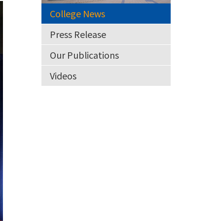
College News
Press Release
Our Publications
Videos