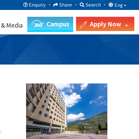
Enquiry
·
Share
·
Search
·
Eng
Campus
Apply Now
 & Media
k