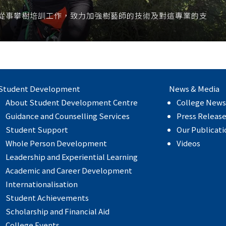
從事攀樹培訓工作，致力加強樹藝師的技術及對這專業的支
Student Development
News & Media
About Student Development Centre
College News
Guidance and Counselling Services
Press Releas
Student Support
Our Publicati
Whole Person Development
Videos
Leadership and Experiential Learning
Academic and Career Development
Internationalisation
Student Achievements
Scholarship and Financial Aid
College Events