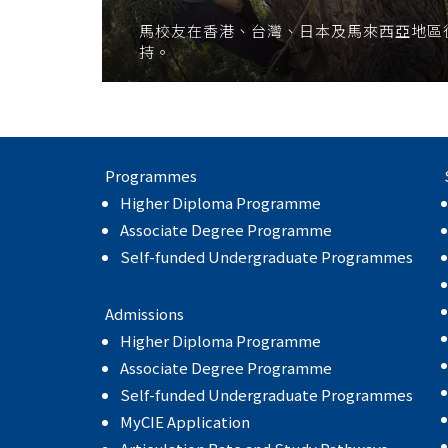
馬校友在香港、台灣、日本及馬來西亞地區
持。
Programmes
Higher Diploma Programme
Associate Degree Programme
Self-funded Undergraduate Programmes
Admissions
Higher Diploma Programme
Associate Degree Programme
Self-funded Undergraduate Programmes
MyCIE Application