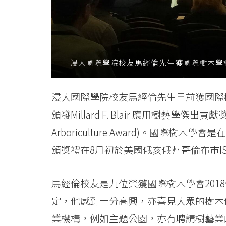
University
浸大國際學院校友馬經倫先生獲國際樹木學會頒發Mi
浸大國際學院校友馬經倫先生早前獲國際樹木學會(Interna
頒發Millard F. Blair 應用樹藝學傑出貢獻獎 (Millar
Arboriculture Award)。國
頒獎禮在8月初於美國俄亥俄州哥倫布市I
馬經倫校友是九位榮獲國際樹木學會201
定，他感到十分高興，亦喜見大眾的樹木
業機構，例如主題公園，亦有聘請樹藝業