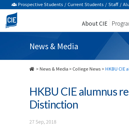
HKBU
Prospective Students
/
Current Students
/
Staff
/
Al
CIE
About CIE
Progr
alumnus
receives
News & Media
ISA
2018
>
News & Media
>
College News
>
HKBU CIE al
Awards
HKBU CIE alumnus rec
of
Distinction
Distinction
-
27 Sep, 2018