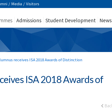
umni
/
Media
/
Visitors
ammes
Admissions
Student Development
News
umnus receives ISA 2018 Awards of Distinction
eives ISA 2018 Awards of
Bac