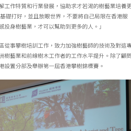
解工作特質和行業發展，協助求才若渴的樹藝業培養
把基礎打好，並且放眼世界，不要將自己局限在香港服
感投身樹藝業，才可以幫助到更多的人。」
區從事攀樹培訓工作，致力加強樹藝師的技術及對這
洲樹藝業和前線樹木工作者的工作水平提升。除了顧
港設置分部及舉辦第一屆香港攀樹錦標賽。