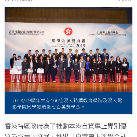
2019
-
College
News
-
College
of
International
2018/19學年共有466位浸大持續教育學院及浸大電
Education
影學院同學獲頒近七百萬獎學金。
-
香港特區政府為了推動本港自資專上界別優
Hong
質及持續的發展，推出「自資專上獎學金計