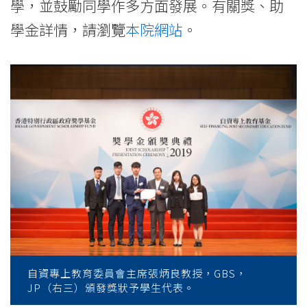
學，並鼓勵同學作多方面發展。有關獎、助
學金詳情，請瀏覽
本院網站
。
自資專上教育委員會主席張炳良教授，GBS，
JP（右三）頒發獎狀予學生代表。