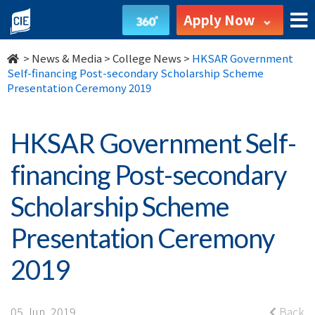
HKSAR
Apply Now
Government
>
News & Media
>
College News
>
HKSAR Government
Self-
Self-financing Post-secondary Scholarship Scheme
Presentation Ceremony 2019
financing
Post-
HKSAR Government Self-
secondary
financing Post-secondary
Scholarship
Scholarship Scheme
Scheme
Presentation Ceremony
Presentation
2019
Ceremony
05 Jun, 2019
Back