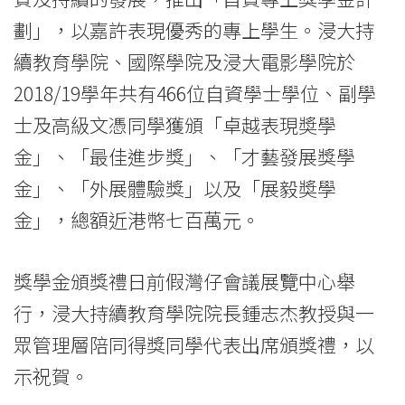
Kong
劃」，以嘉許表現優秀的專上學生。浸大持
Baptist
續教育學院、國際學院及浸大電影學院於
2018/19學年共有466位自資學士學位、副學
University
士及高級文憑同學獲頒「卓越表現奬學
金」、「最佳進步獎」、「才藝發展獎學
金」、「外展體驗獎」以及「展毅奬學
金」，總額近港幣七百萬元。
獎學金頒獎禮日前假灣仔會議展覽中心舉
行，浸大持續教育學院院長鍾志杰教授與一
眾管理層陪同得獎同學代表出席頒獎禮，以
示祝賀。