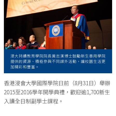
College
of
International
Education
-
Hong
浸大持續教育學院院長黃志漢博士鼓勵新生善用學院
提供的資源、積極參與不同課外活動，讓校園生活更
Kong
加精彩和豐富。
Baptist
香港浸會大學國際學院日前（8月31日）舉辦
University
2015至2016學年開學典禮，歡迎逾1,700新生
入讀全日制副學士課程。