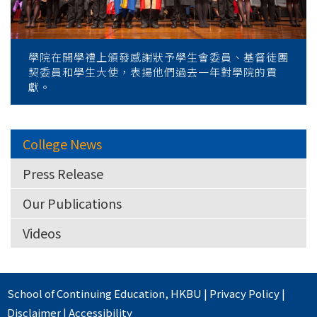
學院在開學禮上頒發感謝狀予學生會委員、基督徒團
契委員和學生大使，表揚他們過去一年對學院的貢
獻。
College News
Press Release
Our Publications
Videos
School of Continuing Education
,
HKBU
|
Privacy Policy
|
Disclaimer
|
Accessibility