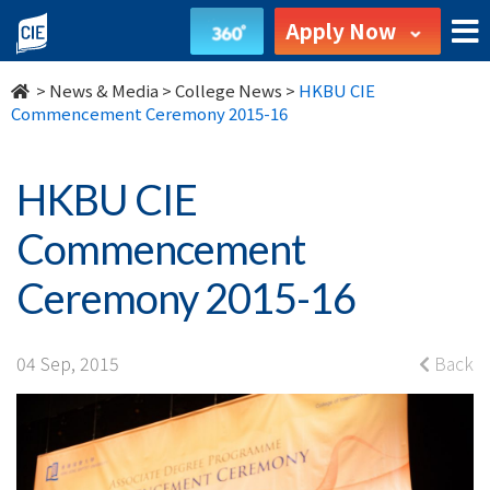
HKBU
Apply Now
CIE
>
News & Media
>
College News
>
HKBU CIE
Commencement
Commencement Ceremony 2015-16
Ceremony
HKBU CIE
2015-
Commencement
16
Ceremony 2015-16
-
College
04 Sep, 2015
Back
News
-