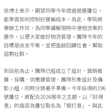
University
徐博士表示，期望同學今年透過營運攤位，
能學習如何控制好運輸成本。為此，學院將
舉辦工作坊，為同學講解現時中港物流業的
運作，以便大家做好物流管理。團隊今年的
目標是收支平衡，並把盈餘回饋社會，幫助
弱勢社群。
到目前為止，團隊已經成立了設計、營銷推
廣、採購、供應鏈管理、團隊形象設計及攝
影小組，同時分頭著手準備。今年投得的196
號攤位，將配合2016猴年之主題，以「好得
意」的諧音為攤位取名為「猴打意」。與此