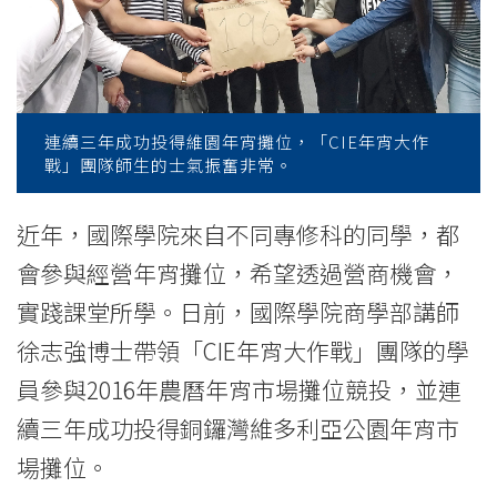
College
News
-
College
連續三年成功投得維園年宵攤位，「CIE年宵大作
戰」團隊師生的士氣振奮非常。
of
International
近年，國際學院來自不同專修科的同學，都
會參與經營年宵攤位，希望透過營商機會，
Education
實踐課堂所學。日前，國際學院商學部講師
-
徐志強博士帶領「CIE年宵大作戰」團隊的學
Hong
員參與2016年農曆年宵市場攤位競投，並連
Kong
續三年成功投得銅鑼灣維多利亞公園年宵市
場攤位。
Baptist