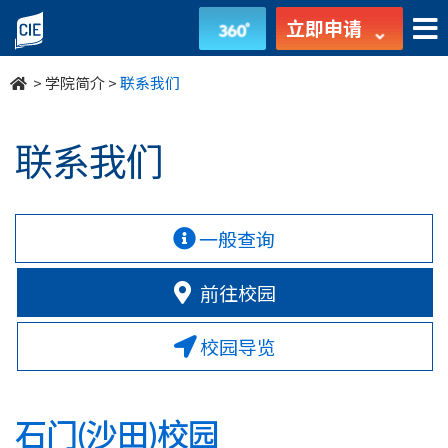
联
立即申请
繫
>
学院简介
>
联系我们
我
们
联系我们
-
学
一般查询
院
前往校园
简
校园导览
介
-
石门(沙田)校园