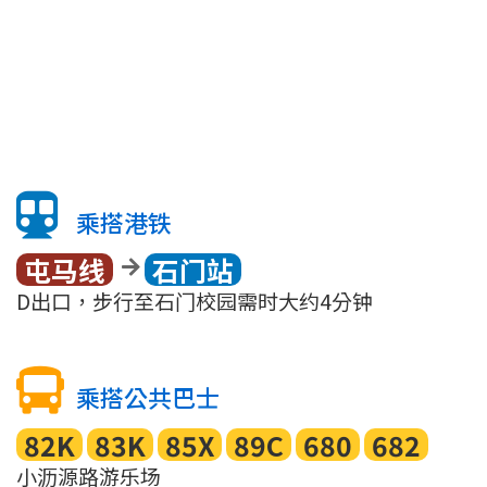
乘搭港铁
屯马线
石门站
D出口，步行至石门校园需时大约4分钟
乘搭公共巴士
82K
83K
85X
89C
680
682
小沥源路游乐场