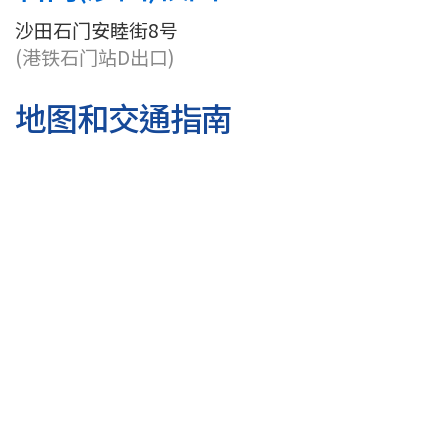
国
沙田石门安睦街8号
际
(港铁石门站D出口)
学
地图和交通指南
院
-
香
港
浸
会
大
学