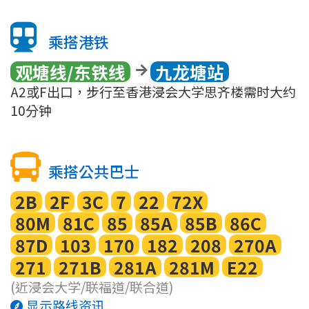
乘搭港铁
观塘线/东铁线
九龙塘站
A2或F出口，步行至香港浸会大学思齐楼需时大约
10分钟
乘搭公共巴士
2B
2F
3C
7
22
72X
80M
81C
85
85A
85B
86C
87D
103
170
182
208
270A
271
271B
281A
281M
E22
(近浸会大学/联福道/联合道)
显示路线资讯