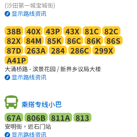
(沙田第一城宝城街)
显示路线资讯
38B
40X
43P
43X
81C
82C
82X
84M
85K
86C
86K
86S
87D
263A
284
286C
299X
A41P
大涌桥路 - 滨景花园 / 新界乡议局大楼
显示路线资讯
乘搭专线小巴
67A
806B
811A
813
安明街，近石门站
显示路线资讯