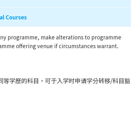
al Courses
l any programme, make alterations to programme
ramme offering venue if circumstances warrant.
同等学歷的科目，可于入学时申请学分转移/科目豁