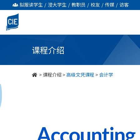
会
拟报读学生
/
浸大学生
/
教职员
/
校友
/
传媒
/
访客
计
学
-
课程介绍
高
级
>
课程介绍
>
高级文凭课程
>
会计学
文
凭
-
国
Accounting