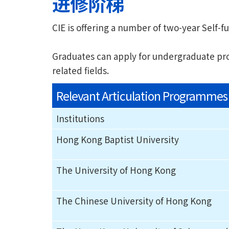
进修阶梯
CIE is offering a number of two-year Sel
Graduates can apply for undergraduate prog
related fields.
Relevant Articulation Programmes
Institutions
Hong Kong Baptist University
The University of Hong Kong
The Chinese University of Hong Kong