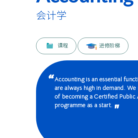
际
学
会计学
院
-
课程
进修阶梯
香
港
浸
Accounting is an essential func
are always high in demand. We 
会
of becoming a Certified Public 
大
programme as a start.
学