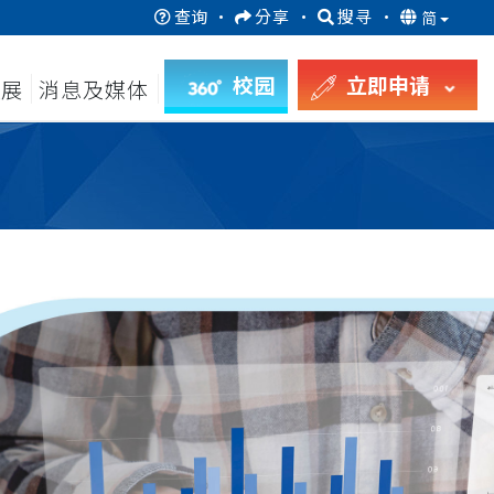
查询
·
分享
·
搜寻
·
简
校园
立即申请
发展
消息及媒体