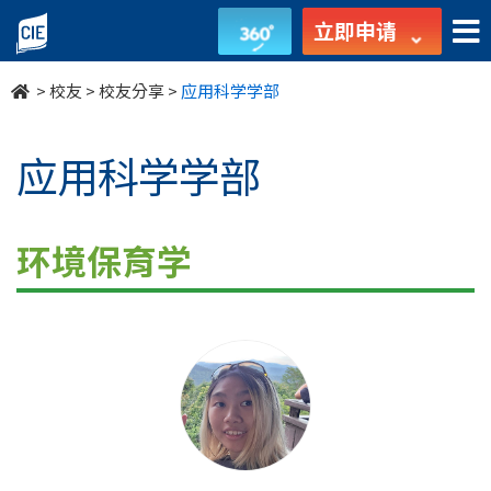
应
立即申请
用
>
校友
>
校友分享
>
应用科学学部
科
学
应用科学学部
学
部
环境保育学
-
校
友
园