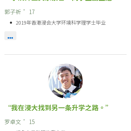
大
郭子祈 ’17
学
2019年香港浸会大学环境科学理学士毕业
我在浸大找到另一条升学之路。
罗卓文 ’15