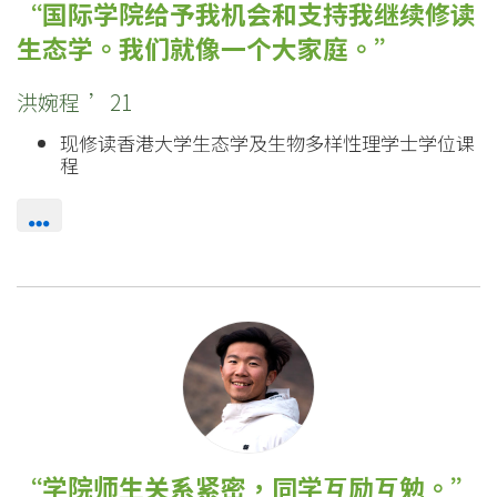
地
国际学院给予我机会和支持我继续修读
-
生态学。我们就像一个大家庭。
国
洪婉程 ’21
际
现修读香港大学生态学及生物多样性理学士学位课
程
学
院
-
香
港
浸
会
学院师生关系紧密，同学互励互勉。