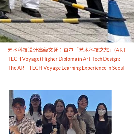
艺术科技设计高级文凭：首尔「艺术科技之旅」(ART
TECH Voyage) Higher Diploma in Art Tech Design:
The ART TECH Voyage Learning Experience in Seoul