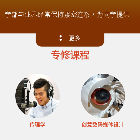
-
国
学部与业界经常保持紧密连系，为同学提供
际
各项体验学习的机会，从而扩阔视野，实践
所学。学部亦着重同学的多元发展，训练同
学
更多
学成为责任感与批判思考兼备的传媒工作
院
专修课程
者，为社会作出贡献。
-
香
港
浸
会
传理学
创意数码媒体设计
大