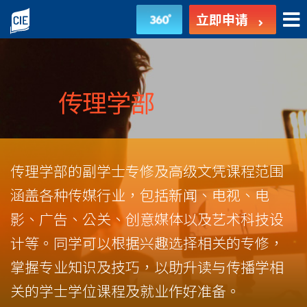
传
立即申请
理
学
部
传理学部
-
副
传理学部的副学士专修及高级文凭课程范围
学
涵盖各种传媒行业，包括新闻、电视、电
士
影、广告、公关、创意媒体以及艺术科技设
课
计等。同学可以根据兴趣选择相关的专修，
掌握专业知识及技巧，以助升读与传播学相
程
关的学士学位课程及就业作好准备。