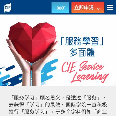
CIE
立即申请
Service
Learning“服
务
学
习”
多
面
体
「服务学习」顾名思义，是透过「服务」，
-
去获得「学习」的果效。国际学院一直积极
推行「服务学习」，于多个学科例如「商业