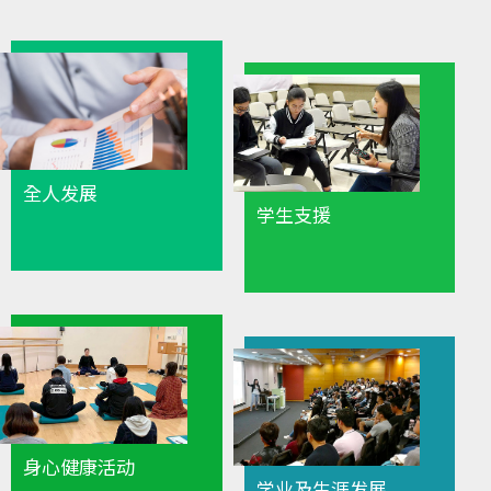
生
发
展
-
国
全人发展
学生支援
际
学
院
-
香
港
身心健康活动
学业及生涯发展