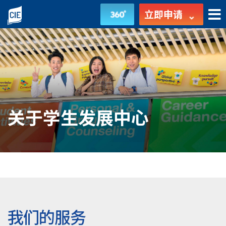
关
立即申请
于
学
生
发
关于学生发展中心
展
中
心
-
学
我们的服务