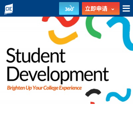
学
立即申请
院
活
动
-
学
生
发
展
-