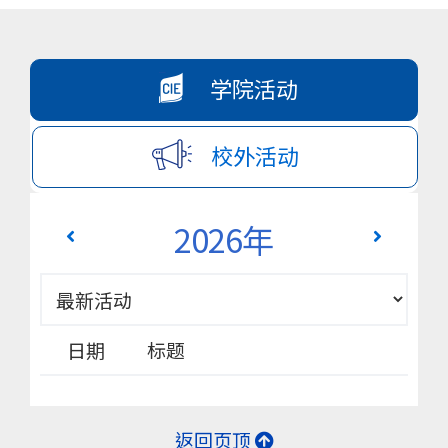
国
际
学
学院活动
院
校外活动
-
香
2026年
港
浸
会
日期
标题
大
学
返回页顶