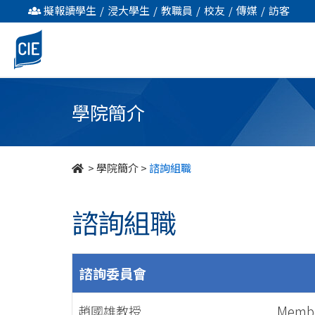
諮
擬報讀學生
/
浸大學生
/
教職員
/
校友
/
傳媒
/
訪客
詢
組
職
學院簡介
-
學
>
學院簡介
>
諮詢組職
院
諮詢組職
簡
介
諮詢委員會
-
趙國雄教授
Member