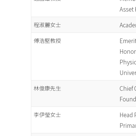
國
Asset 
際
學
程淑麗女士
Acade
院
傅浩堅教授
Emerit
-
Honora
Physic
香
Univer
港
林俊康先生
Chief 
浸
Founda
會
李伊瑩女士
Head P
大
Primar
學