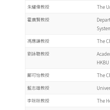
朱耀偉教授
The Un
霍廣賢教授
Depar
Syste
馮應謙教授
The C
劉詠聰教授
Academ
HKBU
鄺可怡教授
The C
藍志雄教授
Univer
李咪咪教授
The H