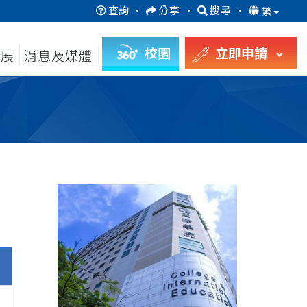
查詢
·
分享
·
搜尋
·
繁
校園
立即申請
發展
消息及媒體