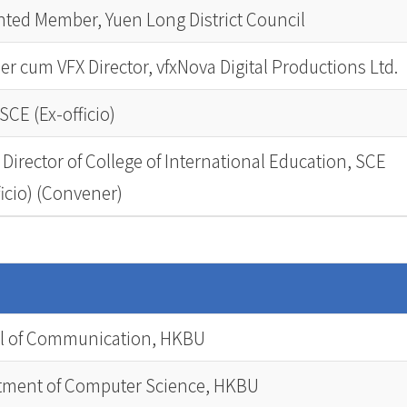
ted Member, Yuen Long District Council
r cum VFX Director, vfxNova Digital Productions Ltd.
SCE (Ex-officio)
 Director of College of International Education, SCE
ficio) (Convener)
l of Communication, HKBU
tment of Computer Science, HKBU