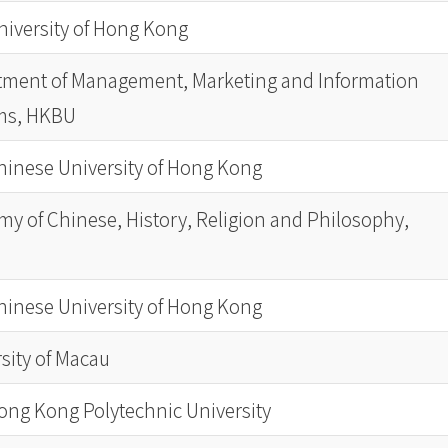
iversity of Hong Kong
tment of Management, Marketing and Information
ms, HKBU
hinese University of Hong Kong
y of Chinese, History, Religion and Philosophy,
hinese University of Hong Kong
sity of Macau
ong Kong Polytechnic University