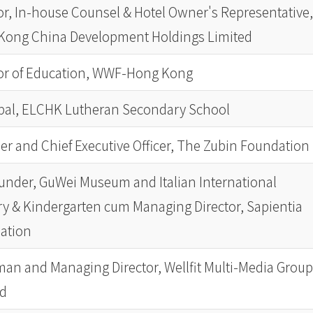
or, In-house Counsel & Hotel Owner's Representative,
Kong China Development Holdings Limited
tor of Education, WWF-Hong Kong
ipal, ELCHK Lutheran Secondary School
r and Chief Executive Officer, The Zubin Foundation
nder, GuWei Museum and Italian International
y & Kindergarten cum Managing Director, Sapientia
ation
an and Managing Director, Wellfit Multi-Media Group
ed