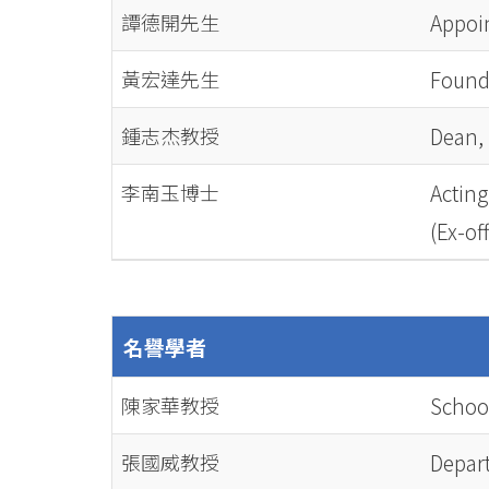
譚德開先生
Appoin
黃宏達先生
Founde
鍾志杰教授
Dean, 
李南玉博士
Acting
(Ex-of
名譽學者
陳家華教授
Schoo
張國威教授
Depar