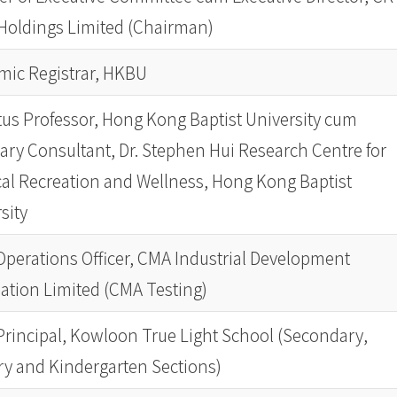
Holdings Limited (Chairman)
mic Registrar, HKBU
us Professor, Hong Kong Baptist University cum
ry Consultant, Dr. Stephen Hui Research Centre for
al Recreation and Wellness, Hong Kong Baptist
sity
Operations Officer, CMA Industrial Development
tion Limited (CMA Testing)
rincipal, Kowloon True Light School (Secondary,
y and Kindergarten Sections)