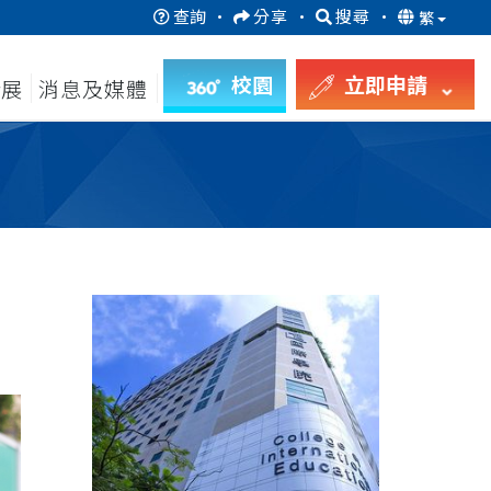
查詢
·
分享
·
搜尋
·
繁
校園
立即申請
發展
消息及媒體