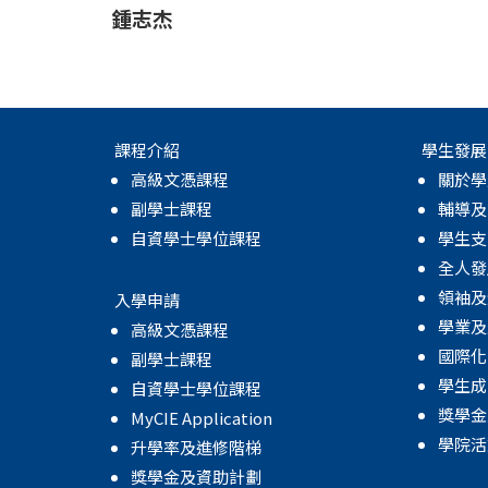
鍾志杰
課程介紹
學生發展
高級文憑課程
關於學
副學士課程
輔導及
自資學士學位課程
學生支
全人發
領袖及
入學申請
學業及
高級文憑課程
國際化
副學士課程
學生成
自資學士學位課程
獎學金
MyCIE Application
學院活
升學率及進修階梯
獎學金及資助計劃