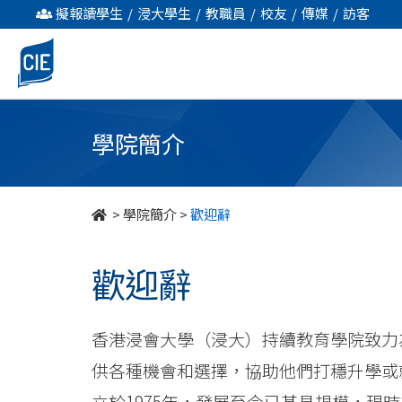
歡
擬報讀學生
/
浸大學生
/
教職員
/
校友
/
傳媒
/
訪客
迎
辭
-
學院簡介
學
院
>
學院簡介
>
歡迎辭
簡
歡迎辭
介
-
香港浸會大學（浸大）持續教育學院致力
國
供各種機會和選擇，協助他們打穩升學或
立於1975年，發展至今已甚具規模，現