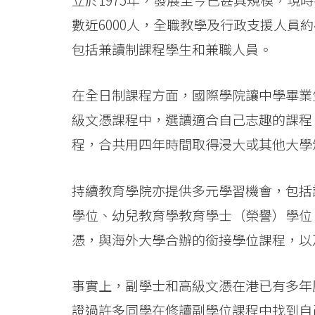
際
數近6000人，全職教學及行政支援人員約
學
包括兼讀制課程學生和兼職人員。
院
-
在全日制課程方面，國際學院讓中學畢業
香
級文憑課程中，選讀適合自己志趣的課程
程，合共用四年時間取得浸大或其他大學
港
浸
持續教育學院亦提供多元學習機會，包括
會
學位、幼兒教育學教育學士（榮譽）學位
大
憑，與海外大學合辦的銜接學位課程，以
學
事實上，副學士和高級文憑在港已有多年
證過許多同學在修讀副學位課程中找到自