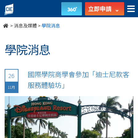
undefined
立即申請
>
消息及媒體
>
學院消息
學院消息
國際學院商學會參加「迪士尼款客
26
服務體驗坊」
11月