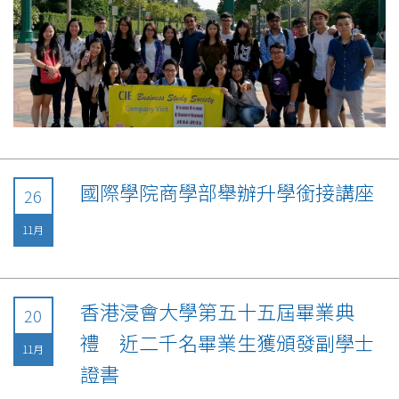
國際學院商學部舉辦升學銜接講座
26
11月
香港浸會大學第五十五屆畢業典
20
禮 近二千名畢業生獲頒發副學士
11月
證書