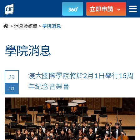
undefined
立即申請
>
消息及媒體
>
學院消息
學院消息
浸大國際學院將於2月1日舉行15周
29
年紀念音樂會
1月