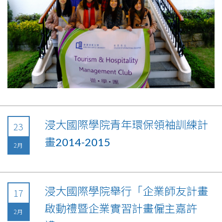
浸大國際學院青年環保領袖訓練計
23
畫2014-2015
2月
浸大國際學院舉行「企業師友計畫
17
啟動禮暨企業實習計畫僱主嘉許
2月