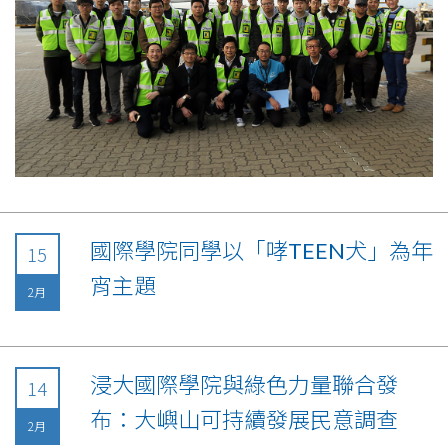
國際學院同學以「哮TEEN犬」為年
15
宵主題
2月
浸大國際學院與綠色力量聯合發
14
布：大嶼山可持續發展民意調查
2月