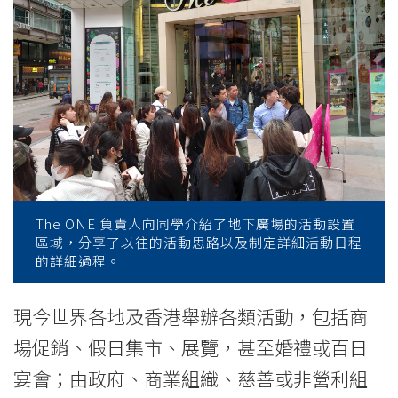
學
學
士
同
學
到
The
The ONE 負責人向同學介紹了地下廣場的活動設置
區域，分享了以往的活動思路以及制定詳細活動日程
ONE
的詳細過程。
作
現今世界各地及香港舉辦各類活動，包括商
場
場促銷、假日集市、展覽，甚至婚禮或百日
地
宴會；由政府、商業組織、慈善或非營利組