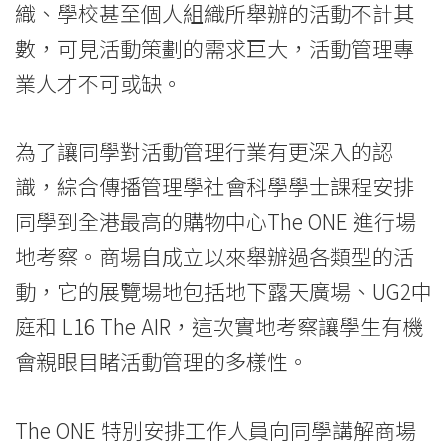
織、學校甚至個人組織所舉辦的活動不計其
考
數，可見活動策劃的需求巨大，活動管理專
察
業人才不可或缺。
深
入
為了讓同學對活動管理行業有更深入的認
識，綜合傳播管理學社會科學學士課程安排
瞭
同學到全港最高的購物中心The ONE 進行場
解
地考察。商場自成立以來舉辦過各類型的活
活
動，它的展覽場地包括地下露天廣場、UG2中
動
庭和 L16 The AIR，這次實地考察讓學生有機
會親眼目睹活動管理的多樣性。
統
籌
The ONE 特別安排工作人員向同學講解商場