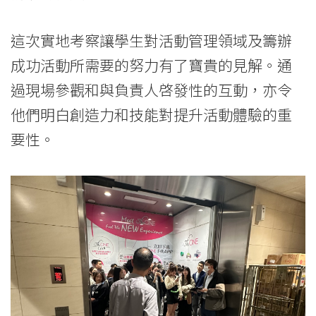
香
這次實地考察讓學生對活動管理領域及籌辦
港
成功活動所需要的努力有了寶貴的見解。通
浸
過現場參觀和與負責人啓發性的互動，亦令
會
他們明白創造力和技能對提升活動體驗的重
要性。
大
學