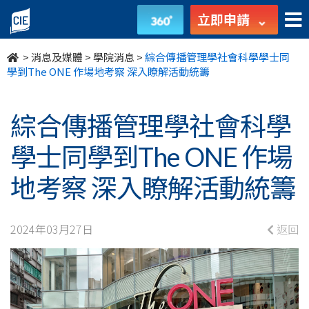
綜
立即申請
合
>
消息及媒體
>
學院消息
>
綜合傳播管理學社會科學學士同
傳
學到The ONE 作場地考察 深入瞭解活動統籌
播
綜合傳播管理學社會科學
管
學士同學到The ONE 作場
理
地考察 深入瞭解活動統籌
學
社
2024年03月27日
返回
會
科