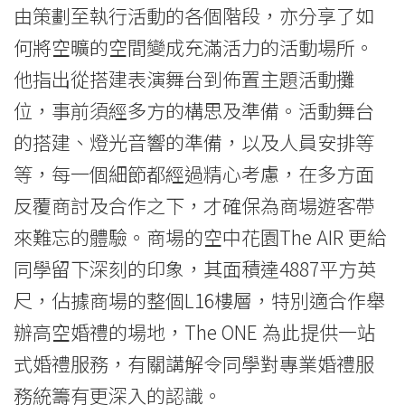
-
由策劃至執行活動的各個階段，亦分享了如
學
何將空曠的空間變成充滿活力的活動場所。
他指出從搭建表演舞台到佈置主題活動攤
院
位，事前須經多方的構思及準備。活動舞台
消
的搭建、燈光音響的準備，以及人員安排等
息
等，每一個細節都經過精心考慮，在多方面
-
反覆商討及合作之下，才確保為商場遊客帶
國
來難忘的體驗。商場的空中花園The AIR 更給
同學留下深刻的印象，其面積達4887平方英
際
尺，佔據商場的整個L16樓層，特別適合作舉
學
辦高空婚禮的場地，The ONE 為此提供一站
院
式婚禮服務，有關講解令同學對專業婚禮服
-
務統籌有更深入的認識。