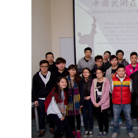
武
術
在
香
港」
學
術
講
座
-
學