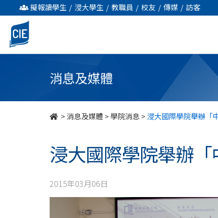
浸
擬報讀學生
/
浸大學生
/
教職員
/
校友
/
傳媒
/
訪客
大
國
際
消息及媒體
學
院
>
消息及媒體
>
學院消息
>
浸大國際學院舉辦「
舉
浸大國際學院舉辦「
辦
「中
2015年03月06日
國