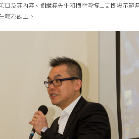
項目及其內容。劉繼堯先生和梅雪瑩博士更即場示範
師生嘆為觀止。