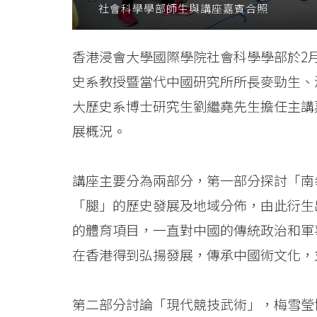
社會科學學部師生與講座嘉賓合照
院
消
香港浸會大學國際學院社會科學學部於2
息
史系教授暨當代中國研究所所長麥勁生、
-
大歷史系博士研究生劉繼堯先生擔任主講
展概況。
國
際
講座主要分為兩部分，第一部分探討「南
學
「腿」的歷史發展及地域分佈，由此衍生
院
的體育項目，一直對中國的傳統政治和軍
在香港得到弘揚發展，傳承中國術文化，
-
香
第二部分討論「現代競技武術」，梅雪瑩