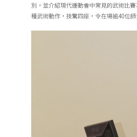
港
別，並介紹現代運動會中常見的武術比賽
浸
種武術動作，技驚四座，令在場逾40位
會
大
學