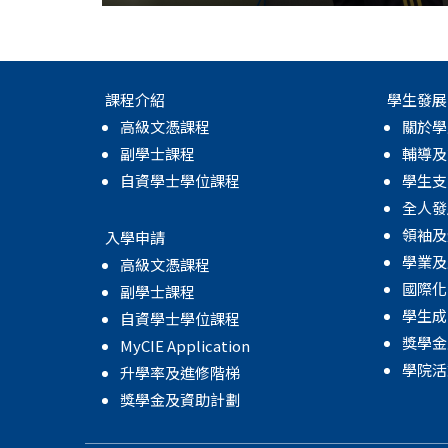
課程介紹
學生發展
高級文憑課程
關於學
副學士課程
輔導及
自資學士學位課程
學生支
全人發
領袖及
入學申請
學業及
高級文憑課程
國際化
副學士課程
學生成
自資學士學位課程
獎學金
MyCIE Application
學院活
升學率及進修階梯
獎學金及資助計劃