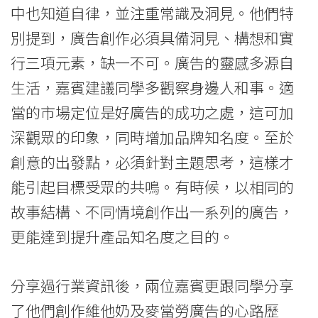
香
中也知道自律，並注重常識及洞見。他們特
港
別提到，廣告創作必須具備洞見、構想和實
浸
行三項元素，缺一不可。廣告的靈感多源自
生活，嘉賓建議同學多觀察身邊人和事。適
會
當的市場定位是好廣告的成功之處，這可加
大
深觀眾的印象，同時增加品牌知名度。至於
學
創意的出發點，必須針對主題思考，這樣才
能引起目標受眾的共鳴。有時候，以相同的
故事結構、不同情境創作出一系列的廣告，
更能達到提升產品知名度之目的。
分享過行業資訊後，兩位嘉賓更跟同學分享
了他們創作維他奶及麥當勞廣告的心路歷