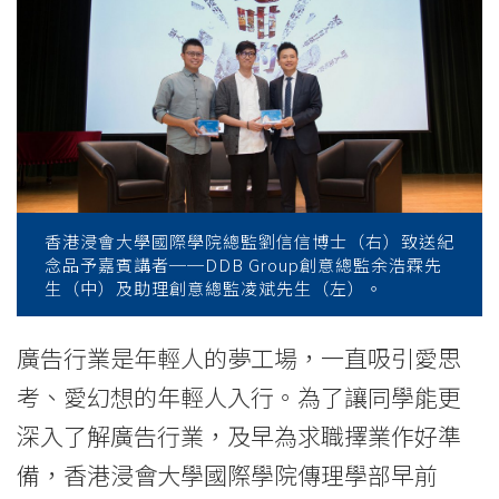
院
同
學
細
談
──「廣
香港浸會大學國際學院總監劉信信博士（右）致送紀
念品予嘉賓講者──DDB Group創意總監余浩霖先
告
生（中）及助理創意總監凌斌先生（左）。
是
廣告行業是年輕人的夢工場，一直吸引愛思
咁
考、愛幻想的年輕人入行。為了讓同學能更
的！」
深入了解廣告行業，及早為求職擇業作好準
-
備，香港浸會大學國際學院傳理學部早前