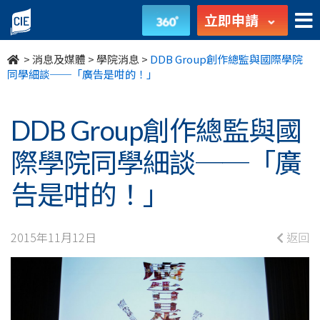
DDB
立即申請
Group
>
消息及媒體
>
學院消息
>
DDB Group創作總監與國際學院
創
同學細談──「廣告是咁的！」
作
DDB Group創作總監與國
總
際學院同學細談──「廣
監
告是咁的！」
與
國
2015年11月12日
返回
際
學