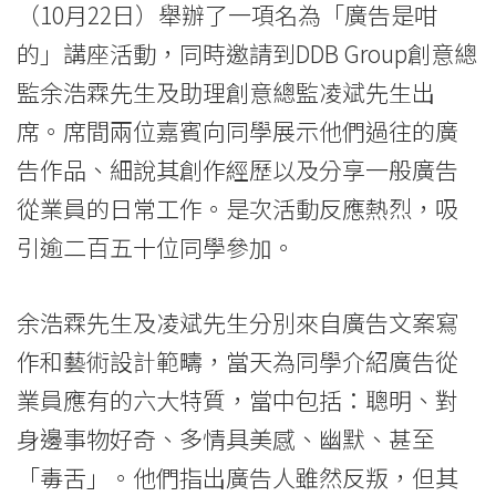
（10月22日）舉辦了一項名為「廣告是咁
學
的」講座活動，同時邀請到DDB Group創意總
院
監余浩霖先生及助理創意總監凌斌先生出
消
席。席間兩位嘉賓向同學展示他們過往的廣
息
告作品、細說其創作經歷以及分享一般廣告
從業員的日常工作。是次活動反應熱烈，吸
-
引逾二百五十位同學參加。
國
際
余浩霖先生及凌斌先生分別來自廣告文案寫
學
作和藝術設計範疇，當天為同學介紹廣告從
業員應有的六大特質，當中包括：聰明、對
院
身邊事物好奇、多情具美感、幽默、甚至
-
「毒舌」。他們指出廣告人雖然反叛，但其