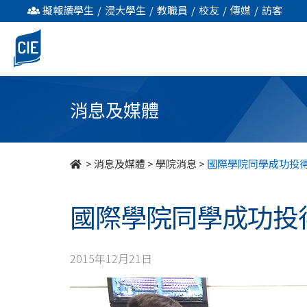
國
擬報讀學生
/
浸大學生
/
教職員
/
校友
/
傳媒
/
訪客
際
學
院
消息及媒體
同
學
>
消息及媒體
>
學院消息
>
國際學院同學成功投
成
國際學院同學成功投
功
投
2015年12月21日
得