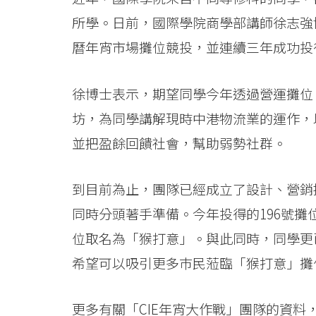
消
所學。日前，國際學院商學部講師徐志強博
息
曆年宵市場攤位競投，並連續三年成功投
-
徐博士表示，期望同學今年透過營運攤位
國
坊，為同學講解現時中港物流業的運作，
際
並把盈餘回饋社會，幫助弱勢社群。
學
到目前為止，團隊已經成立了設計、營銷
院
同時分頭著手準備。今年投得的196號攤
-
位取名為「猴打意」。與此同時，同學更
香
希望可以吸引更多巿民蒞臨「猴打意」攤
港
更多有關「CIE年宵大作戰」團隊的資料