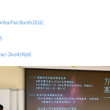
YearFair.Booth2016/
15
.be/-2kuI4zWjeE