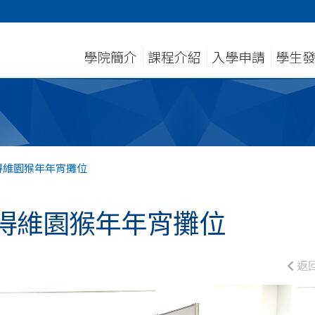
學院簡介
課程介紹
入學申請
學生
得維園猴年年宵攤位
得維園猴年年宵攤位
返