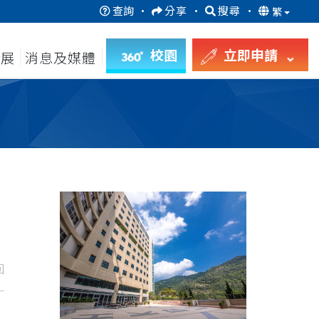
查詢
·
分享
·
搜尋
·
繁
校園
立即申請
發展
消息及媒體
回