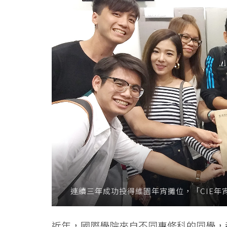
維
園
猴
年
年
宵
攤
位
-
連續三年成功投得維園年宵攤位，「CIE年
學
院
近年，國際學院來自不同專修科的同學，