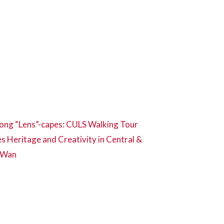
ng “Lens”-capes: CULS Walking Tour
s Heritage and Creativity in Central &
 Wan