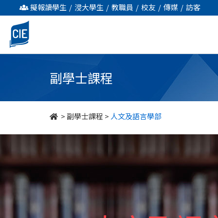
人
擬報讀學生
/
浸大學生
/
教職員
/
校友
/
傳媒
/
訪客
文
及
語
副學士課程
言
學
>
副學士課程
>
人文及語言學部
部
-
副
學