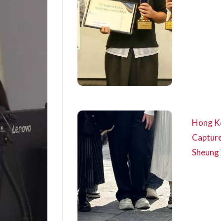
Hong Ko
Capture
Sheung