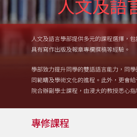
士
人文及語
課
程
-
人文及語言學部提供多元的課程選擇，包
具有寫作出版及報章專欄撰稿等經驗。
國
際
學部致力提升同學的雙語語言能力，同學
學
同範疇及學術文化的進程。此外，更會給
院
院合辦副學士課程，由浸大的教授悉心指
-
香
專修課程
港