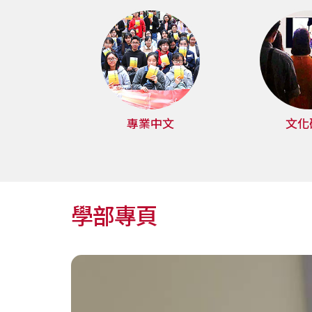
浸
會
大
學
專業中文
文化
學部專頁