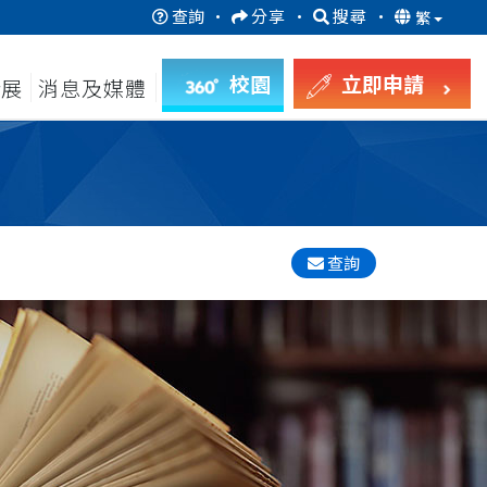
查詢
·
分享
·
搜尋
·
繁
校園
立即申請
發展
消息及媒體
查詢