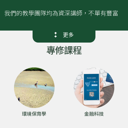
課
程
我們的教學團隊均為資深講師，不單有豐富
-
的專業領域知識，更與業界有密切聯繫，能
為同學提供相關的學習機會。
國
更多
際
專修課程
學院為同學提供許多體驗學習的機會，例如
學
參觀、實地考察、海外考察交流及暑期實習
院
等。學院設有完備的實驗室供同學使用，包
括環境保育學、地理及資源管理、金融科
-
技、生命科學、營養與食物管理，以及健康
香
科學課程。
港
環境保育學
金融科技
浸