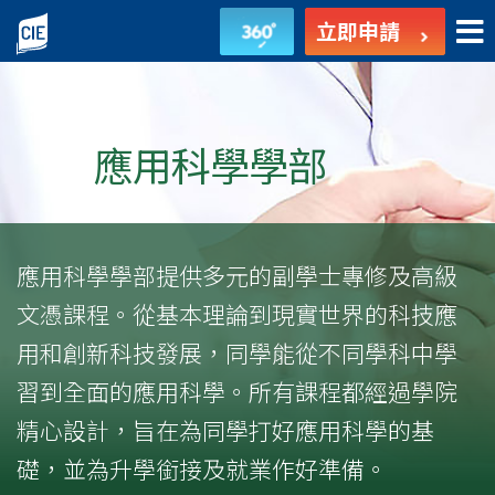
應
立即申請
用
科
學
應用科學學部
學
部
應用科學學部提供多元的副學士專修及高級
-
文憑課程。從基本理論到現實世界的科技應
副
用和創新科技發展，同學能從不同學科中學
學
習到全面的應用科學。所有課程都經過學院
精心設計，旨在為同學打好應用科學的基
士
礎，並為升學銜接及就業作好準備。