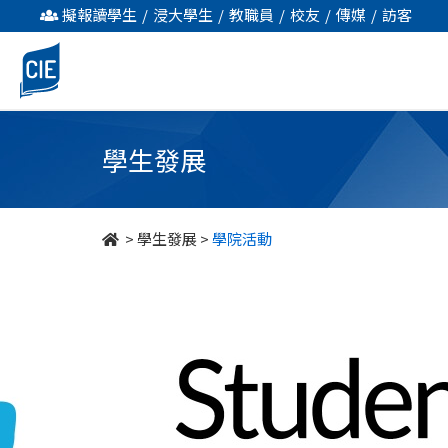
學
擬報讀學生
/
浸大學生
/
教職員
/
校友
/
傳媒
/
訪客
院
活
動
學生發展
-
學
>
學生發展
>
學院活動
生
發
展
-