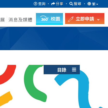
查詢
·
分享
·
搜尋
·
繁
校園
立即申請
發展
消息及媒體
目錄