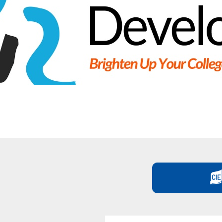
國
際
學
院
-
香
港
浸
會
大
學