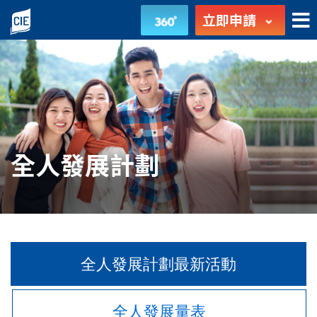
全
立即申請
人
發
展
-
全人發展計劃
學
生
發
展
全人發展計劃最新活動
-
全人發展量表