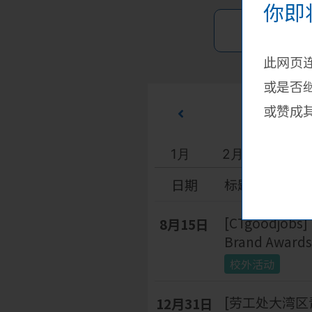
你即
此网页
或是否
或赞成
1月
2月
3月
日期
标题
[CTgoodjobs]
8月15日
Brand Awards
校外活动
[劳工处大湾区
12月31日