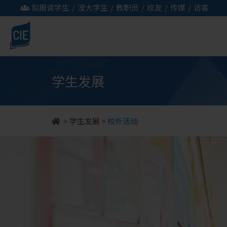
拟报读学生
/
浸大学生
/
教职员
/
校友
/
传媒
/
访客
学生发展
>
学生发展
>
校外活动