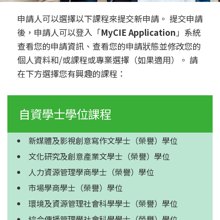
學
院
申請人可以選擇以下課程來提交新申請。 提交申請
後，申請人可以登入「
MyCIE Application
」系統
-
查看您的申請資訊、查看您的申請狀態並修改您的
香
個人資料和/或課程或專業選擇（如果適用）。 請
在下方選擇您有興趣的課程：
港
浸
自資學士學位課程
會
新媒體及影視創意寫作文學士
（榮譽）學位
大
文化研究及創意產業文學士
（榮譽）學位
學
人力資源管理學商學士
（榮譽）學位
市場學商學士
（榮譽）學位
環境及資源管理社會科學學士
（榮譽）學位
綜合傳播管理學社會科學學士
（榮譽）學位