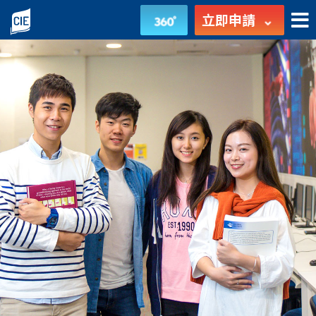
MyCIE
立即申請
Application
-
入
學
申
請
-
國
際